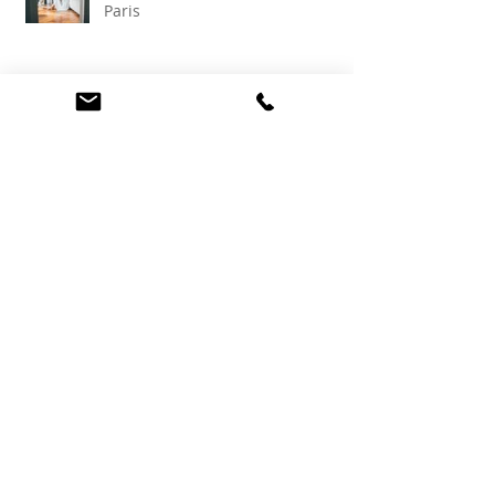
Portrait personnel - Photographe
Paris
Photographe famille - Studio
photo Paris 16e
Séance photo grossesse - Studio
Paris 16e
Photographe grossesse -Paris