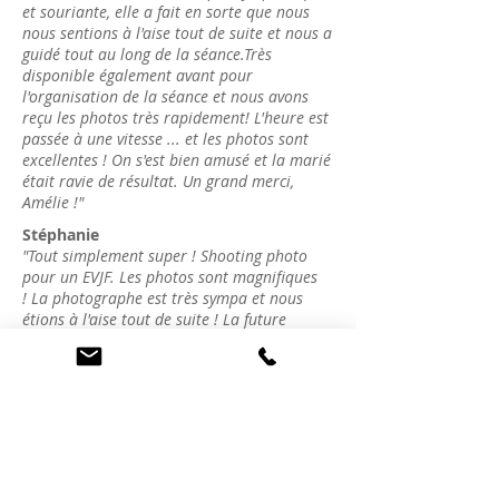
et souriante, elle a fait en sorte que nous
nous sentions à l'aise tout de suite et nous a
guidé tout au long de la séance.Très
disponible également avant pour
l'organisation de la séance et nous avons
reçu les photos très rapidement! L'heure est
passée à une vitesse ... et les photos sont
excellentes ! On s'est bien amusé et la marié
était ravie de résultat. Un grand merci,
Amélie !"
Stéphanie
"Tout simplement super ! Shooting photo
pour un EVJF. Les photos sont magnifiques
! La photographe est très sympa et nous
étions à l'aise tout de suite ! La future
mariée était ravie. Bref, je recommande
sans hésiter !"
Camille
"Séance photo à l'occasion d'un
enterrement de vie de jeune fille à Paris.
C'était un très beau moment que nous
garderons longtemps en mémoire. Les