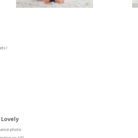
its !
 Lovely
éance photo
umériques HD