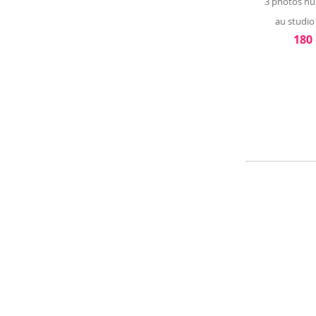
3 photos n
au studio 
180