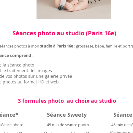
Séances photo au studio (Paris 16e)
 séances photos à mon
studio à Paris 16e
: grossesse, bébé, famille et portra
ance comprend :
e la séance photo
et le traitement des images
 de vos photos sur une galerie privée
de photos au format HD et web
3 formules photo au choix au studio
séance*
Séance Sweety
Séance
 séance photo
45 min de séance photo
45 min de s
10 photos n