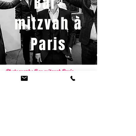
Bar-
mitzvah à
Paris
Photographe Bar mitzvah Paris
2019 - Lovely family photography - Tous
droits réservés - Siret n°
812 674 752 00025
Photographe mariage, EVJF, famille,
grossesse, nouveau-né, bébé Paris (75) ,
Hauts de Seine (92),
Levallois-Perret, Asnières sur seine, Neuilly-
sur-Seine, Boulogne-Billancourt, Issy-Les-
Moulineaux