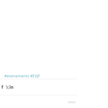
#evenements
#EVJF